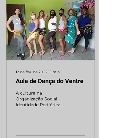
12 de fev. de 2022
∙
1
min
Aula de Dança do Ventre
A cultura na
Organização Social
Identidade Periférica
não para! Nossa
tesoureira e multi
artista @camila_rosa_ds
ministrou na manhã
de...