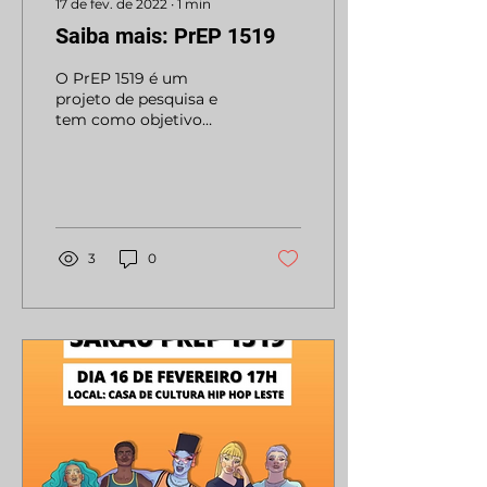
17 de fev. de 2022
∙
1
min
Saiba mais: PrEP 1519
O PrEP 1519 é um
projeto de pesquisa e
tem como objetivo
contribuir a diminuição
da incidência do HIV
entre adolescentes de 15
a 19 anos,...
3
0