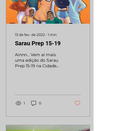
13 de fev. de 2022
∙
1
min
Sarau Prep 15-19
Ainnn... Vem aí mais
uma edição do Sarau
Prep 15-19 na Cidade
Tiradentes; fervo
também é luta! catem
esse close baphooo; que
é para as...
1
0