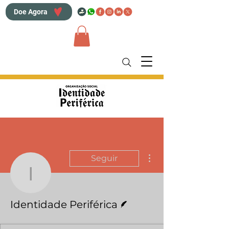
Doe Agora
Mais ações
Seguir
Identidade Periférica
Escritor
Identidade Periférica